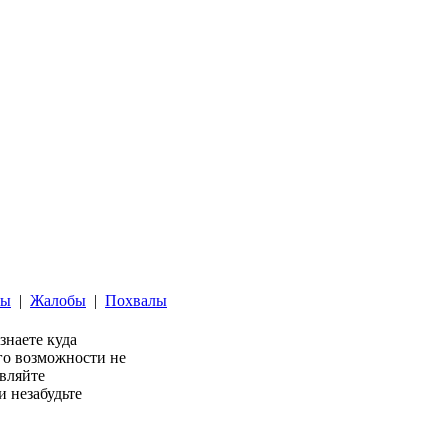
ты
|
Жалобы
|
Похвалы
 знаете куда
его возможности не
авляйте
 незабудьте