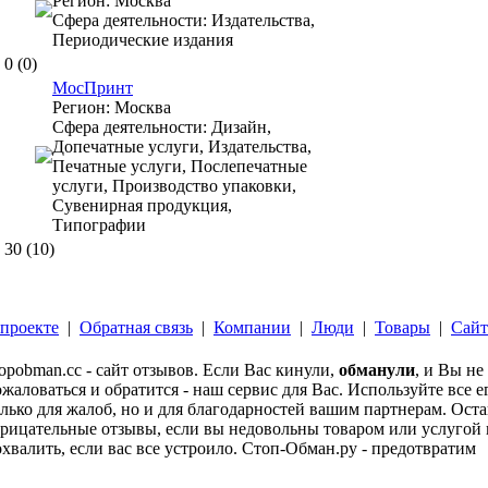
Регион:
Москва
Сфера деятельности:
Издательства,
Периодические издания
0
(0)
МосПринт
Регион:
Москва
Сфера деятельности:
Дизайн,
Допечатные услуги, Издательства,
Печатные услуги, Послепечатные
услуги, Производство упаковки,
Сувенирная продукция,
Типографии
30
(10)
проекте
|
Обратная связь
|
Компании
|
Люди
|
Товары
|
Сай
opobman.cc - сайт отзывов. Если Вас кинули,
обманули
, и Вы не
жаловаться и обратится - наш сервис для Вас. Используйте все 
лько для жалоб, но и для благодарностей вашим партнерам. Ост
рицательные отзывы, если вы недовольны товаром или услугой и
хвалить, если вас все устроило. Стоп-Обман.ру - предотвратим