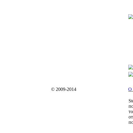
© 2009-2014
О 
St
по
то
от
по