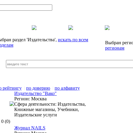
бран раздел
'Издательства',
искать по всем
Выбран реги
зделам
регионам
о рейтингу
|
по доверию
|
по алфавиту
Издательство "Вако"
Регион:
Москва
Сфера деятельности:
Издательства,
Книжные магазины, Учебники,
Издательские услуги
0
(0)
Журнал NAILS