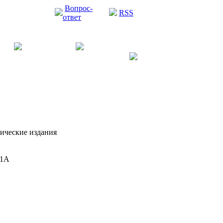
Вопрос-
RSS
ответ
дические издания
11А