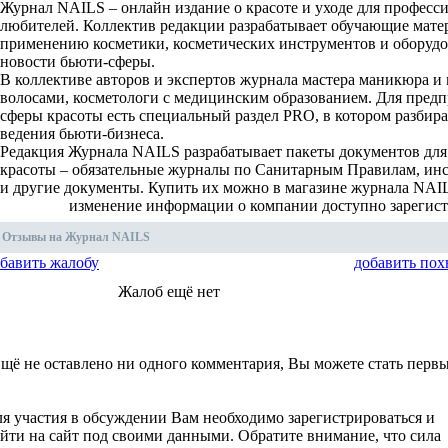
Журнал NAILS – онлайн издание о красоте и уходе для професс
любителей. Коллектив редакции разрабатывает обучающие мате
применению косметики, косметических инструментов и оборудо
новости бьюти-сферы.
В коллективе авторов и экспертов журнала мастера маникюра и 
волосами, косметологи с медицинским образованием. Для пред
сферы красоты есть специальный раздел PRO, в котором разбир
ведения бьюти-бизнеса.
Редакция Журнала NAILS разрабатывает пакеты документов для
красоты – обязательные журналы по Санитарным Правилам, инс
и другие документы. Купить их можно в магазине журнала NAILS
изменение информации о компании доступно зарегис
Отзывы на Журнал NAILS
бавить жалобу
добавить пох
Жалоб ещё нет
щё не оставлено ни одного комментария, Вы можете стать перв
я участия в обсуждении Вам необходимо зарегистрироваться и
йти на сайт под своими данными. Обратите внимание, что сила