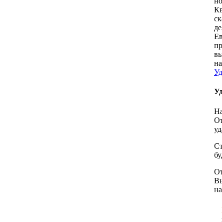
но
Кв
ск
де
Ев
пр
вы
на
Уд
У
На
От
уд
Ст
бу
От
Вы
н