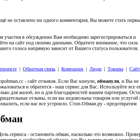
щё не оставлено ни одного комментария, Вы можете стать перв
я участия в обсуждении Вам необходимо зарегистрироваться и
йти на сайт под своими данными. Обратите внимание, что сила
шего голоса напрямую зависит от Вашего статуса пользователя.
проекте
|
Обратная связь
|
Компании
|
Люди
|
Товары
|
Сай
opobman.cc - сайт отзывов. Если Вас кинули,
обманули
, и Вы не
жаловаться и обратится - наш сервис для Вас. Используйте все 
лько для жалоб, но и для благодарностей вашим партнерам. Ост
рицательные отзывы, если вы недовольны товаром или услугой и
хвалить, если вас все устроило. Стоп-Обман.ру - предотвратим
обман
Цель сервиса - остановить обман, насколько это возможно. Про
ртнеров и сообщайте об обмане, так Вы дадите знать о недобро