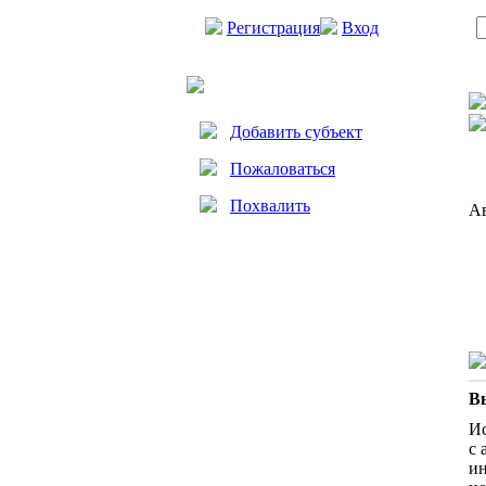
Регистрация
Вход
Добавить субъект
Пожаловаться
Похвалить
Ав
В
Ис
с 
ин