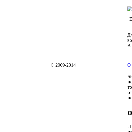
Е
Дл
во
Ва
© 2009-2014
О 
St
по
то
от
по
. 
па