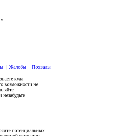
ым
ты
|
Жалобы
|
Похвалы
 знаете куда
его возможности не
авляйте
 незабудьте
веряйте потенциальных
совестной компании