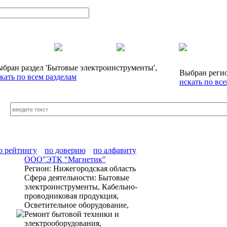
бран раздел
'Бытовые электроинструменты',
Выбран реги
кать по всем разделам
искать по вс
о рейтингу
|
по доверию
|
по алфавиту
ООО"ЭТК "Магнетик"
Регион:
Нижегородская область
Сфера деятельности:
Бытовые
электроинструменты, Кабельно-
проводниковая продукция,
Осветительное оборудование,
Ремонт бытовой техники и
электрооборудования,