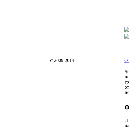
© 2009-2014
О 
St
по
то
от
по
. 
па