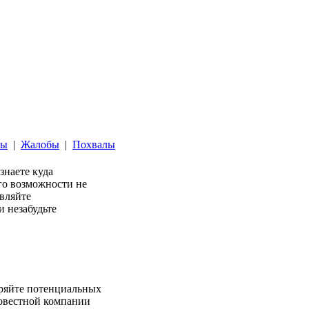
ты
|
Жалобы
|
Похвалы
 знаете куда
его возможности не
авляйте
 незабудьте
веряйте потенциальных
совестной компании