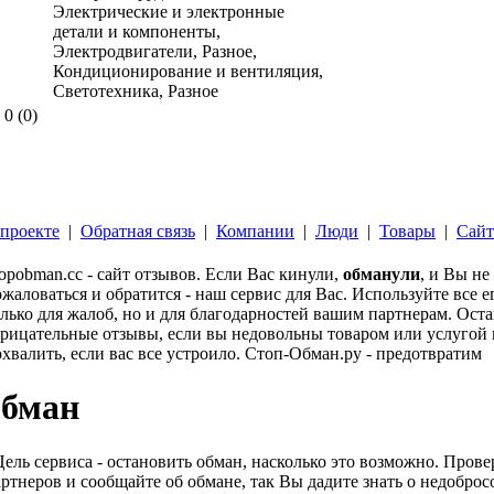
Электрические и электронные
детали и компоненты,
Электродвигатели, Разное,
Кондиционирование и вентиляция,
Светотехника, Разное
0
(0)
проекте
|
Обратная связь
|
Компании
|
Люди
|
Товары
|
Сай
opobman.cc - сайт отзывов. Если Вас кинули,
обманули
, и Вы не
жаловаться и обратится - наш сервис для Вас. Используйте все 
лько для жалоб, но и для благодарностей вашим партнерам. Ост
рицательные отзывы, если вы недовольны товаром или услугой и
хвалить, если вас все устроило. Стоп-Обман.ру - предотвратим
обман
Цель сервиса - остановить обман, насколько это возможно. Про
ртнеров и сообщайте об обмане, так Вы дадите знать о недобро