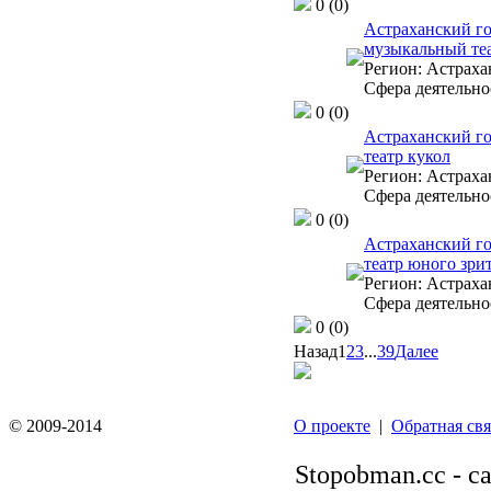
0
(0)
Астраханский г
музыкальный те
Регион:
Астрахан
Сфера деятельно
0
(0)
Астраханский г
театр кукол
Регион:
Астрахан
Сфера деятельно
0
(0)
Астраханский г
театр юного зри
Регион:
Астрахан
Сфера деятельно
0
(0)
Назад
1
2
3
...
39
Далее
© 2009-2014
О проекте
|
Обратная свя
Stopobman.cc - с