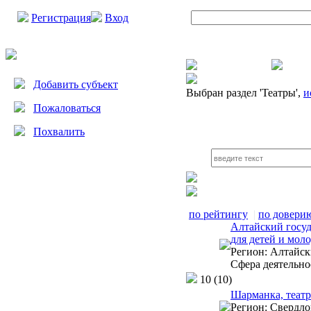
Регистрация
Вход
Добавить субъект
Выбран раздел
'Театры',
и
Пожаловаться
Похвалить
по рейтингу
|
по довери
Алтайский госуд
для детей и мол
Регион:
Алтайск
Сфера деятельно
10
(10)
Шарманка, театр
Регион:
Свердлов