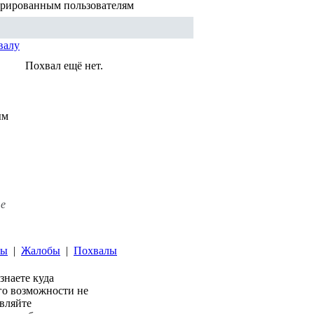
трированным пользователям
валу
Похвал ещё нет.
ым
те
ты
|
Жалобы
|
Похвалы
 знаете куда
его возможности не
авляйте