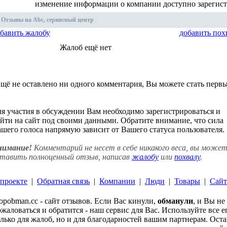
изменение информации о компании доступно зарегис
Отзывы на Abc, сервисный центр
бавить жалобу
добавить пох
Жалоб ещё нет
щё не оставлено ни одного комментария, Вы можете стать перв
я участия в обсуждении Вам необходимо зарегистрироваться и
йти на сайт под своими данными. Обратите внимание, что сила
шего голоса напрямую зависит от Вашего статуса пользователя.
нимание!
Комментарий не несет в себе никакого веса, вы може
тавить полноценный отзыв, написав
жалобу
или
похвалу
.
проекте
|
Обратная связь
|
Компании
|
Люди
|
Товары
|
Сай
opobman.cc - сайт отзывов. Если Вас кинули,
обманули
, и Вы не
жаловаться и обратится - наш сервис для Вас. Используйте все 
лько для жалоб, но и для благодарностей вашим партнерам. Ост