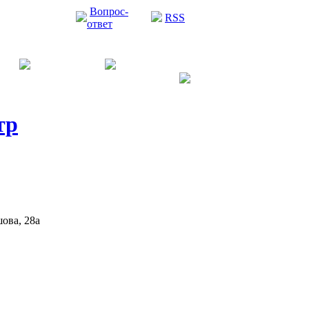
Вопрос-
RSS
ответ
тр
шова, 28а