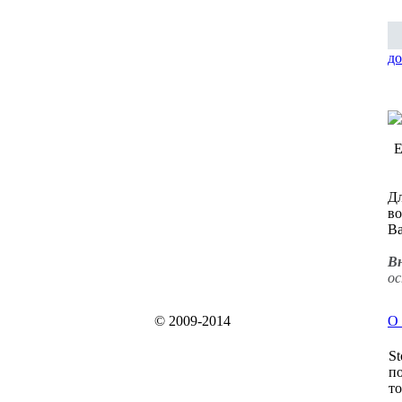
до
Е
Дл
во
Ва
В
ос
© 2009-2014
О 
St
по
то