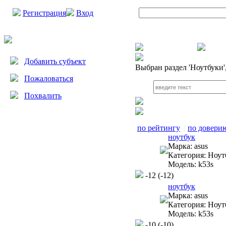
Регистрация
Вход
Добавить субъект
Выбран раздел
'Ноутбуки'
Пожаловаться
Похвалить
по рейтингу
|
по довери
ноутбук
Марка:
asus
Категория:
Ноут
Модель:
k53s
-12
(-12)
ноутбук
Марка:
asus
Категория:
Ноут
Модель:
k53s
-10
(-10)