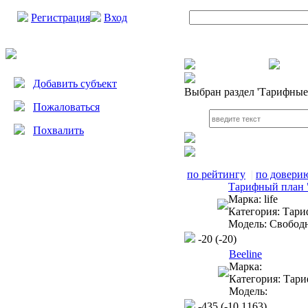
Регистрация
Вход
Добавить субъект
Выбран раздел
'Тарифные
Пожаловаться
Похвалить
по рейтингу
|
по довери
Тарифный план "
Марка:
life
Категория:
Тари
Модель:
Свобод
-20
(-20)
Beeline
Марка:
Категория:
Тари
Модель:
-435
(-10.1163)