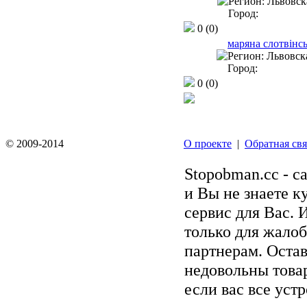
Регион:
Львовска
Город:
0
(0)
маряна слотвінс
Регион:
Львовска
Город:
0
(0)
© 2009-2014
О проекте
|
Обратная свя
Stopobman.cc - с
и Вы не знаете к
сервис для Вас. 
только для жалоб
партнерам. Остав
недовольны товар
если вас все уст