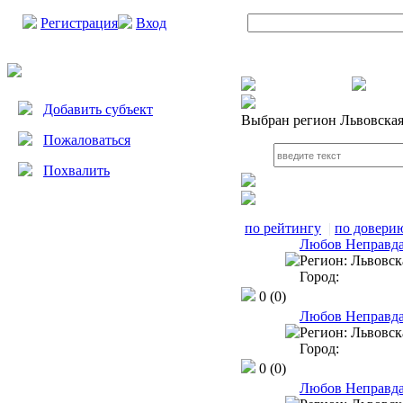
Регистрация
Вход
Добавить субъект
Выбран регион
Львовская
Пожаловаться
Похвалить
по рейтингу
|
по довери
Любов Неправд
Регион:
Львовска
Город:
0
(0)
Любов Неправд
Регион:
Львовска
Город:
0
(0)
Любов Неправд