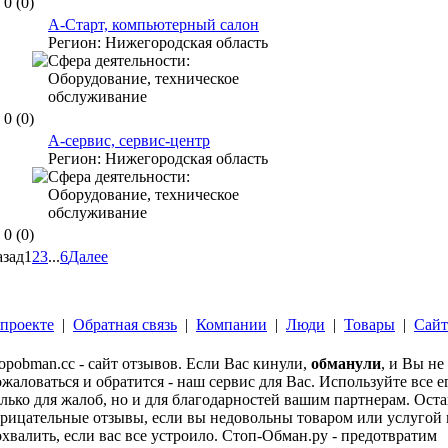
0
(0)
А-Старт, компьютерный салон
Регион:
Нижегородская область
Сфера деятельности:
Оборудование, техническое
обслуживание
0
(0)
А-сервис, сервис-центр
Регион:
Нижегородская область
Сфера деятельности:
Оборудование, техническое
обслуживание
0
(0)
зад
1
2
3
...
6
Далее
проекте
|
Обратная связь
|
Компании
|
Люди
|
Товары
|
Сай
opobman.cc - сайт отзывов. Если Вас кинули,
обманули
, и Вы не
жаловаться и обратится - наш сервис для Вас. Используйте все 
лько для жалоб, но и для благодарностей вашим партнерам. Ост
рицательные отзывы, если вы недовольны товаром или услугой и
хвалить, если вас все устроило. Стоп-Обман.ру - предотвратим