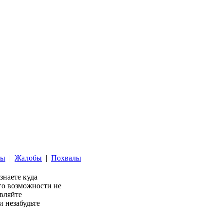
ты
|
Жалобы
|
Похвалы
 знаете куда
его возможности не
авляйте
 незабудьте