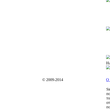
На
© 2009-2014
О 
St
по
то
от
по