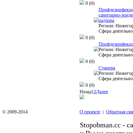
0
(0)
Профдезинфекци
санитарно-эпид
надзора
Регион:
Нижегор
Сфера деятельно
0
(0)
Профдезинфекци
Регион:
Нижегор
Сфера деятельно
0
(0)
Станера
Регион:
Нижегор
Сфера деятельно
0
(0)
Назад
1
2
Далее
© 2009-2014
О проекте
|
Обратная свя
Stopobman.cc - с