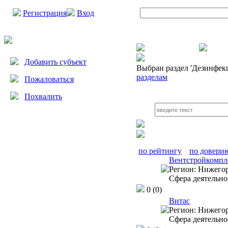
Регистрация
Вход
Добавить субъект
Выбран раздел
'Дезинфек
разделам
Пожаловаться
Похвалить
по рейтингу
|
по довери
Вентстройкомпл
Регион:
Нижегор
Сфера деятельно
0
(0)
Витас
Регион:
Нижегор
Сфера деятельно