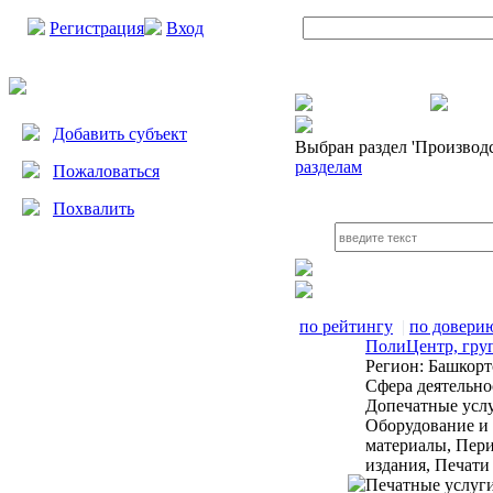
Регистрация
Вход
Добавить субъект
Выбран раздел
'Производ
разделам
Пожаловаться
Похвалить
по рейтингу
|
по довери
ПолиЦентр, гру
Регион:
Башкорт
Сфера деятельно
Допечатные услу
Оборудование и
материалы, Пер
издания, Печати
Печатные услуг