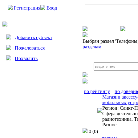
Регистрация
Вход
Добавить субъект
Выбран раздел
'Телефоны,
разделам
Пожаловаться
Похвалить
по рейтингу
|
по довери
Магазин аксессу
мобильных устро
Регион:
Санкт-П
Сфера деятельно
радиотехника, Т
Разное
0
(0)