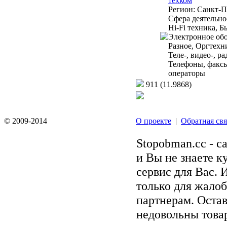
техком
Регион:
Санкт-П
Сфера деятельно
Hi-Fi техника, Б
Электронное обо
Разное, Оргтехн
Теле-, видео-, р
Телефоны, факс
операторы
911
(11.9868)
© 2009-2014
О проекте
|
Обратная свя
Stopobman.cc - с
и Вы не знаете к
сервис для Вас. 
только для жалоб
партнерам. Остав
недовольны товар