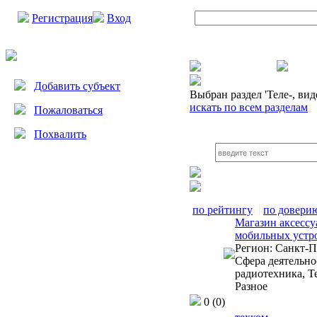
Регистрация
Вход
Добавить субъект
Выбран раздел
'Теле-, вид
искать по всем разделам
Пожаловаться
Похвалить
по рейтингу
|
по довери
Магазин аксессу
мобильных устро
Регион:
Санкт-П
Сфера деятельно
радиотехника, Т
Разное
0
(0)