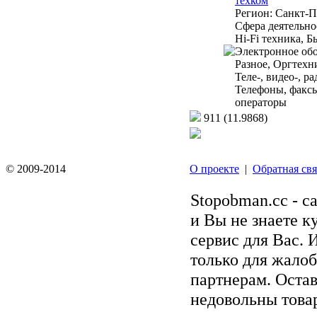
техком
Регион:
Санкт-П
Сфера деятельно
Hi-Fi техника, Б
Электронное обо
Разное, Оргтехн
Теле-, видео-, р
Телефоны, факс
операторы
911
(11.9868)
© 2009-2014
О проекте
|
Обратная свя
Stopobman.cc - с
и Вы не знаете к
сервис для Вас. 
только для жалоб
партнерам. Остав
недовольны товар