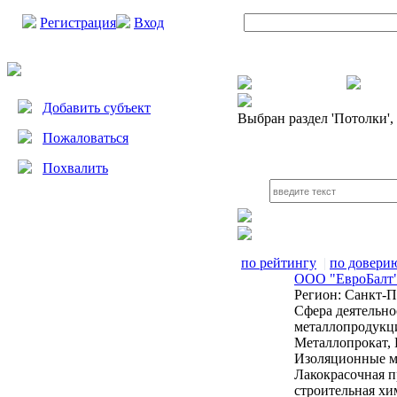
Регистрация
Вход
Добавить субъект
Выбран раздел
'Потолки',
Пожаловаться
Похвалить
по рейтингу
|
по довери
ООО "ЕвроБалт
Регион:
Санкт-П
Сфера деятельно
металлопродукц
Металлопрокат,
Изоляционные м
Лакокрасочная п
строительная хи